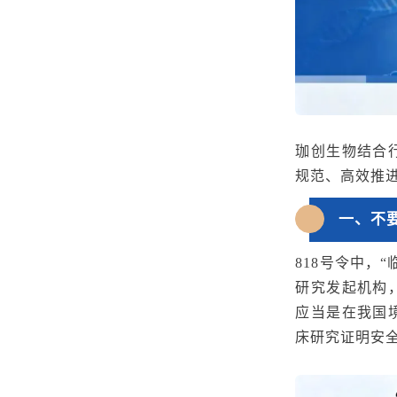
珈创生物结合
规范、高效推
一、
不
818号令中，
研究发起机构
应当是在我国
床研究证明安