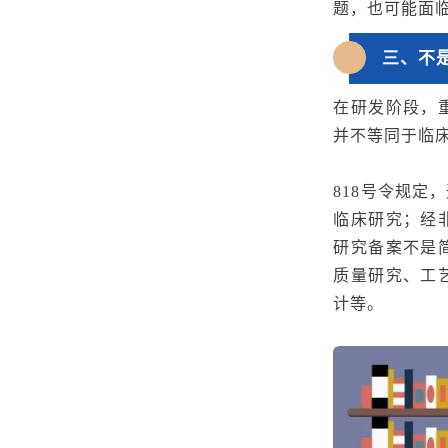
题，也可能面
三、不
在研发阶段，
并不等同于临
818号令规
临床研究；
经
研究
备案不是
质量研究、工
计
等
。